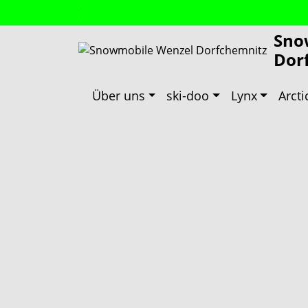
Sno
Dor
Über uns
ski-doo
Lynx
Arcti