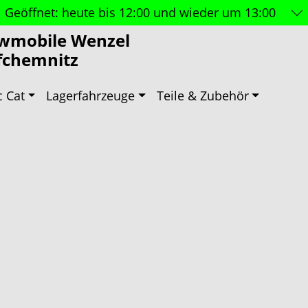
Geöffnet:
heute bis 12:00 und wieder um 13:00
wmobile Wenzel
fchemnitz
c Cat
Lagerfahrzeuge
Teile & Zubehör