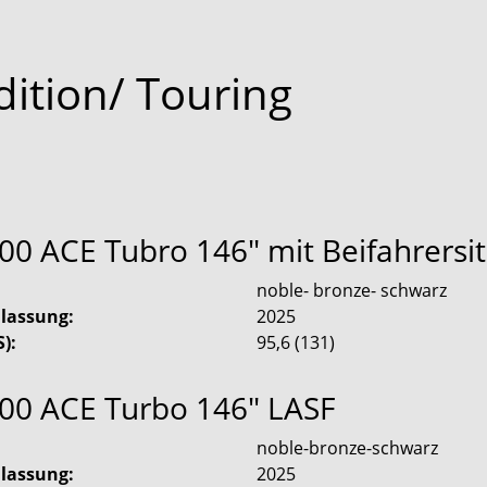
dition/ Touring
00 ACE Tubro 146" mit Beifahrersi
:
noble- bronze- schwarz
ulassung:
2025
):
95,6
(
131
)
900 ACE Turbo 146" LASF
:
noble-bronze-schwarz
ulassung:
2025