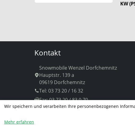
KW (PS
Kontakt
Snowmobile Wenzel Dorfchemnitz
Hauptstr. 139 a
09619 Dorfchemnitz
Tel: 03 73 20 / 16 32
Fax: 03 73 20 / 83 0 70
Wir speichern und verarbeiten Ihre personenbezogenen Informa
info
@snowmobile-wenzel.de
vCard
Mehr erfahren