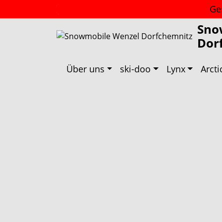
Ge
Sno
Dor
Über uns
ski-doo
Lynx
Arcti